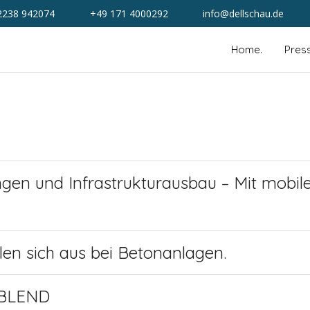
2238 942074
+49 171 4000292
info@dellschau.de
Home.
Pres
ksetzen
ngen und Infrastrukturausbau – Mit mobi
hlen sich aus bei Betonanlagen.
 BLEND