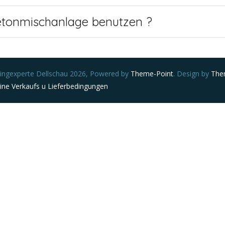
tonmischanlage benutzen ?
ingexperte Dellschau 2026, Powered by
Theme-Point
. Design by
The
ne Verkaufs u Lieferbedingungen