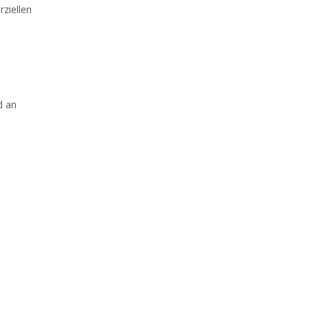
rziellen
d an