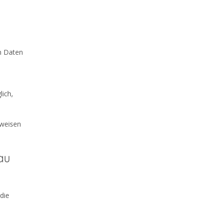
n Daten
ich,
fweisen
au
die