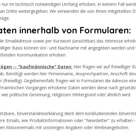
nur im technisch notwendigen Umfang erhoben. In keinem Fall werd
n Dritte weitergegeben. Wir verwenden die von Ihnen mitgeteilten D
räge.
aten innerhalb von Formularen:
die EmailAdresse sowie per Kurzwort (unsichtbar) das Interesse erhob
illiger Basis können Vor- und Nachname mit angegeben werden und
ließenden Kommunikation erhoben.
rägen -- "kaufmännische" Daten:
Hier fragen wir auf freiwilliger B
b. Benötigt werden hier Firmenname, Ansprechpartner, Anschrift des
freiwillig). Gegebenenfalls fragen wir in Formularen die Adresse ein
männischen Vorgängen erhobene Daten werden diese nach gesetzli
ie politische Gesinnung, religiösen HIntergrund oder ähnlich wird
etzbare, Einverständniserklärung dient dem konkludierenden Einverstä
re Emails, wie Produktinformationen oder "Newsletter" zu erhalten --
nden Massenemails mit unsinnigen Angaben oder Werbeangeboten.