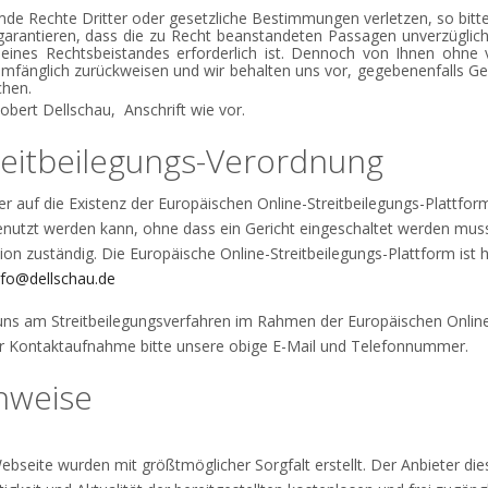
emde Rechte Dritter oder gesetzliche Bestimmungen verletzen, so bitt
arantieren, dass die zu Recht beanstandeten Passagen unverzüglich
 eines Rechtsbeistandes erforderlich ist. Dennoch von Ihnen ohne 
mfänglich zurückweisen und wir behalten uns vor, gegebenenfalls G
chen.
Robert Dellschau, Anschrift wie vor.
eitbeilegungs-Verordnung
er auf die Existenz der Europäischen Online-Streitbeilegungs-Plattfor
 genutzt werden kann, ohne dass ein Gericht eingeschaltet werden muss
on zuständig. Die Europäische Online-Streitbeilegungs-Plattform ist h
nfo@dellschau.de
d, uns am Streitbeilegungsverfahren im Rahmen der Europäischen Onlin
 zur Kontaktaufnahme bitte unsere obige E-Mail und Telefonnummer.
inweise
ebseite wurden mit größtmöglicher Sorgfalt erstellt. Der Anbieter die