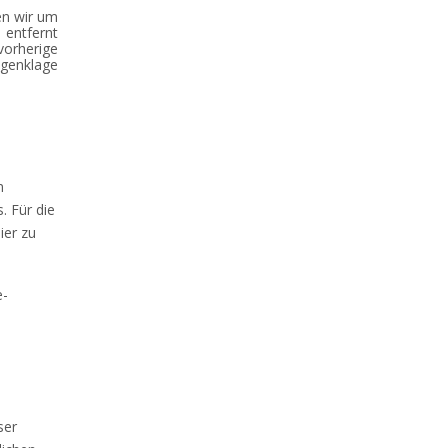
en wir um
 entfernt
vorherige
egenklage
m
. Für die
ier zu
e-
ser