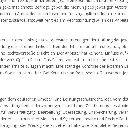
gkeit und Aktualität der bereitgestellten kostenlosen und frei zugäng
h gekennzeichnete Beiträge geben die Meinung des jeweiligen Autors
durch den Aufruf der kostenlosen und frei zugänglichen Inhalte kommt 
ter zustande, insoweit fehlt es am Rechtsbindungswillen des Anbiete
er ("externe Links"). Diese Websites unterliegen der Haftung der jewe
üpfung der externen Links die fremden Inhalte daraufhin überprüft, ob
 Rechtsverstöße ersichtlich. Der Anbieter hat keinerlei Einfluss auf 
 der verknüpften Seiten. Das Setzen von externen Links bedeutet nicht
enden Inhalte zu Eigen macht. Eine ständige Kontrolle der externen Lin
erstöße nicht zumutbar. Bei Kenntnis von Rechtsverstößen werden je
rliegen dem deutschen Urheber- und Leistungsschutzrecht. Jede vom d
Verwertung bedarf der vorherigen schriftlichen Zustimmung des Anbie
 für Vervielfältigung, Bearbeitung, Übersetzung, Einspeicherung, Vera
deren elektronischen Medien und Systemen. Inhalte und Rechte Dritt
lfältigung oder Weitergabe einzelner Inhalte oder kompletter Seiten is