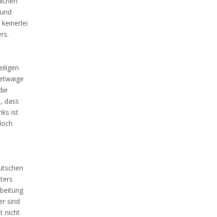
lichen
 und
keinerlei
rs.
iligen
 etwaige
die
, dass
ks ist
doch
eutschen
ters
rbeitung
er sind
t nicht