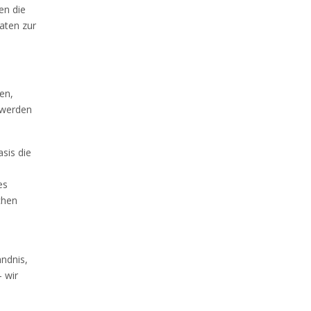
en die
aten zur
en,
 werden
asis die
es
chen
ndnis,
 wir