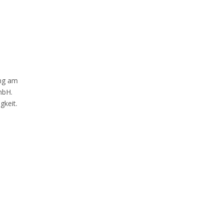
ung am
mbH.
gkeit.