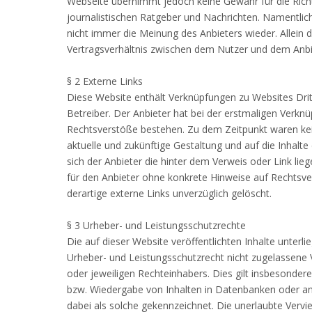
Webseite übernimmt jedoch keine Gewähr für die Richti
journalistischen Ratgeber und Nachrichten. Namentlic
nicht immer die Meinung des Anbieters wieder. Allein 
Vertragsverhältnis zwischen dem Nutzer und dem Anbie
§ 2 Externe Links
Diese Website enthält Verknüpfungen zu Websites Dritt
Betreiber. Der Anbieter hat bei der erstmaligen Verkn
Rechtsverstöße bestehen. Zu dem Zeitpunkt waren keine
aktuelle und zukünftige Gestaltung und auf die Inhalte
sich der Anbieter die hinter dem Verweis oder Link lieg
für den Anbieter ohne konkrete Hinweise auf Rechtsv
derartige externe Links unverzüglich gelöscht.
§ 3 Urheber- und Leistungsschutzrechte
Die auf dieser Website veröffentlichten Inhalte unte
Urheber- und Leistungsschutzrecht nicht zugelassene 
oder jeweiligen Rechteinhabers. Dies gilt insbesondere
bzw. Wiedergabe von Inhalten in Datenbanken oder an
dabei als solche gekennzeichnet. Die unerlaubte Vervie