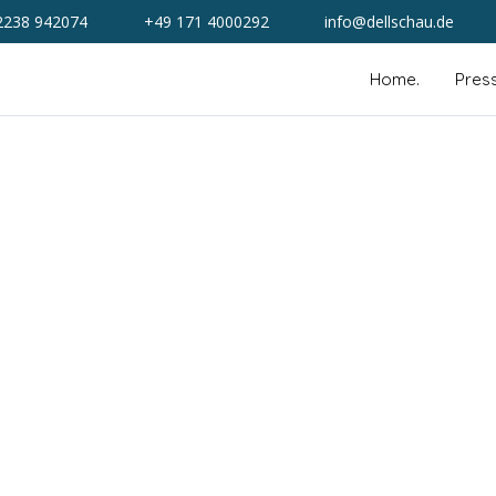
2238 942074
+49 171 4000292
info@dellschau.de
Home.
Pres