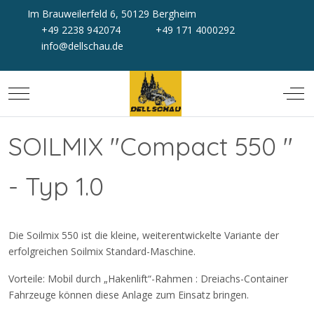
Im Brauweilerfeld 6, 50129 Bergheim
+49 2238 942074
+49 171 4000292
info@dellschau.de
Mobile Menu Toggle
Off-
SOILMIX "Compact 550 "
- Typ 1.0
Die Soilmix 550 ist die kleine, weiterentwickelte Variante der
erfolgreichen Soilmix Standard-Maschine.
Vorteile:
Mobil durch „Hakenlift“-Rahmen : Dreiachs-Container
Fahrzeuge können diese Anlage zum Einsatz bringen.