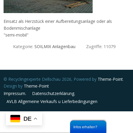
Einsatz als Herzstück einer Aufbereitungsanlage oder als
Bodenmischanlage
"semi-mobil"
Kategorie:
SOILMIX Anlagenbau
Zugriffe: 11079
Vorheriger Beitrag: Soilmix Anlagenbau
Nächster Bei
Zurück
Weiter
© Recyclingexperte Dellschau 2026, Powered by
Theme-Point
.
Design by
Theme-Point
Impressum.
Datenschutzerklärung.
AVLB Allgemeine Verkaufs u Lieferbedingungen
DE
Infos erhalten?