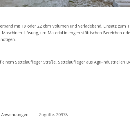
derband mit 19 oder 22 cbm Volumen und Verladeband. Einsatz zum Tr
e Maschinen. Lösung, um Material in engen stättischen Bereichen ode
enötigen.
einem Sattelauflieger Straße, Sattelauflieger aus Agri-industriellen B
- Anwendungen
Zugriffe: 20978
END