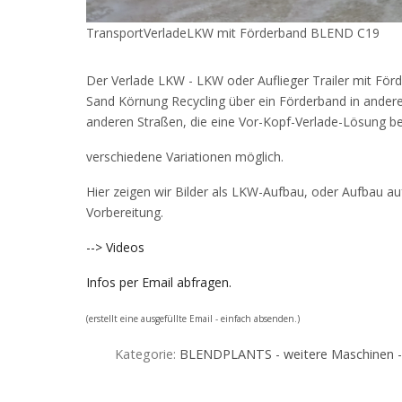
TransportVerladeLKW mit Förderband BLEND C19
Der Verlade LKW - LKW oder Auflieger Trailer mit För
Sand Körnung Recycling über ein Förderband in ander
anderen Straßen, die eine Vor-Kopf-Verlade-Lösung b
verschiedene Variationen möglich.
Hier zeigen wir Bilder als LKW-Aufbau, oder Aufbau auf 
Vorbereitung.
--> Videos
Infos per Email abfragen.
(erstellt eine ausgefüllte Email - einfach absenden.)
Kategorie:
BLENDPLANTS - weitere Maschinen 
Vorheriger Beitrag: Transportcontainer TC10 von BL
Zurück