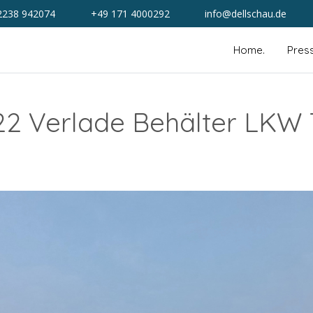
2238 942074
+49 171 4000292
info@dellschau.de
Home.
Pres
2 Verlade Behälter LKW T