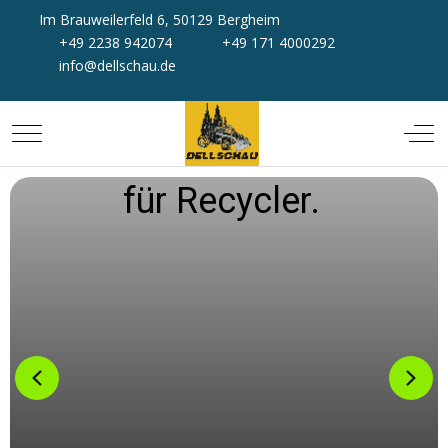
Im Brauweilerfeld 6, 50129 Bergheim
+49 2238 942074
+49 171 4000292
info@dellschau.de
Mobile Menu Toggle
Off-
ycler.
Egal, ob M