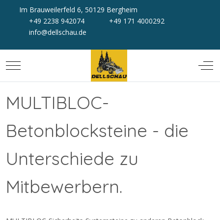
Im Brauweilerfeld 6, 50129 Bergheim
+49 2238 942074
+49 171 4000292
info@dellschau.de
Mobile Menu Toggle
Off-
MULTIBLOC-
Betonblocksteine - die
Unterschiede zu
Mitbewerbern.