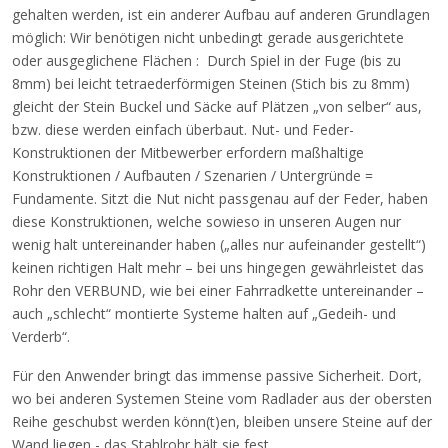
gehalten werden, ist ein anderer Aufbau auf anderen Grundlagen
möglich: Wir benötigen nicht unbedingt gerade ausgerichtete
oder ausgeglichene Flächen : Durch Spiel in der Fuge (bis zu
8mm) bei leicht tetraederförmigen Steinen (Stich bis zu 8mm)
gleicht der Stein Buckel und Säcke auf Plätzen „von selber“ aus,
bzw. diese werden einfach überbaut. Nut- und Feder-
Konstruktionen der Mitbewerber erfordern maßhaltige
Konstruktionen / Aufbauten / Szenarien / Untergründe =
Fundamente. Sitzt die Nut nicht passgenau auf der Feder, haben
diese Konstruktionen, welche sowieso in unseren Augen nur
wenig halt untereinander haben („alles nur aufeinander gestellt“)
keinen richtigen Halt mehr – bei uns hingegen gewährleistet das
Rohr den VERBUND, wie bei einer Fahrradkette untereinander –
auch „schlecht“ montierte Systeme halten auf „Gedeih- und
Verderb“.
Für den Anwender bringt das immense passive Sicherheit. Dort,
wo bei anderen Systemen Steine vom Radlader aus der obersten
Reihe geschubst werden könn(t)en, bleiben unsere Steine auf der
Wand liegen - das Stahlrohr hält sie fest.