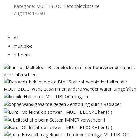
Kategorie:
MULTIBLOC Betonblocksteine
Zugriffe: 14290
Vorheriger Beitrag: Infos zu MultiblocSteinen abfragen.
Nächster Beit
Zurück
Weiter
All
multibloc
referenz