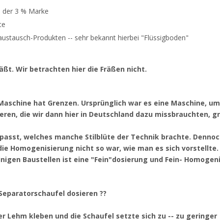
s der 3 % Marke
te
ustausch-Produkten -- sehr bekannt hierbei "Flüssigboden"
ßt. Wir betrachten hier die Fräßen nicht.
 Maschine hat Grenzen. Ursprünglich war es eine Maschine, um
eren, die wir dann hier in Deutschland dazu missbrauchten, g
passt, welches manche Stilblüte der Technik brachte. Denno
die Homogenisierung nicht so war, wie man es sich vorstellte.
nigen Baustellen ist eine "Fein"dosierung und Fein- Homogen
Separatorschaufel dosieren ??
er Lehm kleben und die Schaufel setzte sich zu -- zu geringer