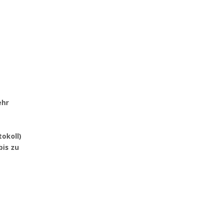
ehr
okoll)
bis zu