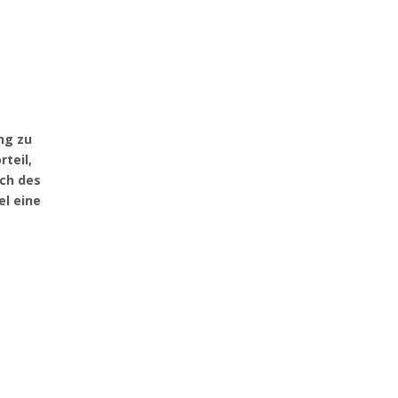
ng zu
teil,
ich des
el eine