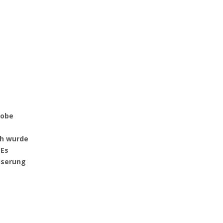
robe
ch wurde
 Es
iserung