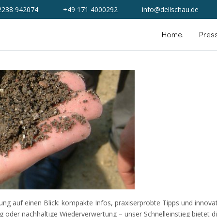
2238 942074
+49 171 4000292
info@dellschau.de
Home.
Pres
ung auf einen Blick: kompakte Infos, praxiserprobte Tipps und innova
g oder nachhaltige Wiederverwertung – unser Schnelleinstieg bietet di