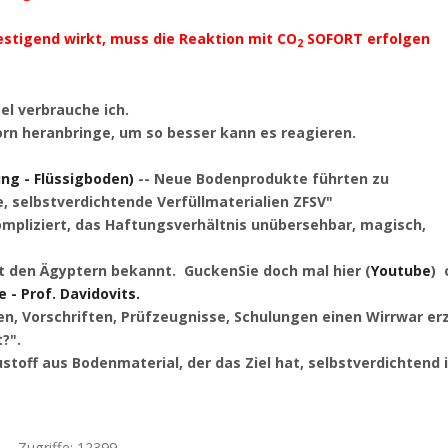
estigend wirkt, muss die Reaktion mit CO
SOFORT erfolgen
2
el verbrauche ich.
orn heranbringe, um so besser kann es reagieren.
ng - Flüssigboden)
-- Neue Bodenprodukte führten zu
, selbstverdichtende Verfüllmaterialien ZFSV"
mpliziert, das Haftungsverhältnis unübersehbar, magisch,
eit den Ägyptern bekannt. GuckenSie doch mal hier (
Youtube
) 
- Prof. Davidovits.
n, Vorschriften, Prüfzeugnisse, Schulungen einen Wirrwar er
?".
austoff aus Bodenmaterial, der das Ziel hat, selbstverdichtend 
Zugriffe: 12399