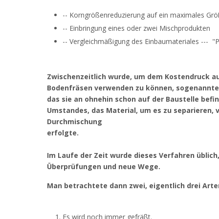
-- Korngrößenreduzierung auf ein maximales Grö
-- Einbringung eines oder zwei Mischprodukten
-- Vergleichmäßigung des Einbaumateriales --- "
Zwischenzeitlich wurde, um dem Kostendruck auf
Bodenfräsen verwenden zu können, sogenannte S
das sie an ohnehin schon auf der Baustelle bef
Umstandes, das Material, um es zu separieren, 
Durchmischung
erfolgte.
Im Laufe der Zeit wurde dieses Verfahren üblich
Überprüfungen und neue Wege.
Man betrachtete dann zwei, eigentlich drei Art
Es wird noch immer gefräßt.