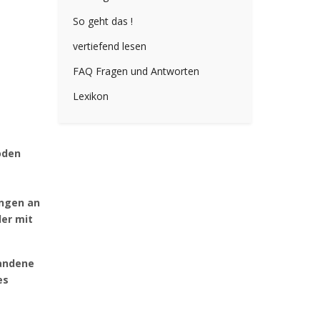
So geht das !
vertiefend lesen
FAQ Fragen und Antworten
Lexikon
oden
ungen an
der mit
handene
es