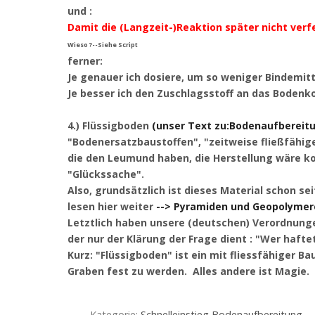
und :
Damit die (Langzeit-)Reaktion später nicht verf
Wieso ?--Siehe Script
ferner:
Je genauer ich dosiere, um so weniger Bindemitt
Je besser ich den Zuschlagsstoff an das Bodenk
4.) Flüssigboden
(unser Text zu:Bodenaufbereitu
"Bodenersatzbaustoffen", "zeitweise fließfähige
die den Leumund haben, die Herstellung wäre ko
"Glückssache".
Also, grundsätzlich ist dieses Material schon s
lesen hier weiter
--> Pyramiden und Geopolymere 
Letztlich haben unsere (deutschen) Verordnunge
der nur der Klärung der Frage dient : "Wer haftet
Kurz: "Flüssigboden" ist ein mit fliessfähiger B
Graben fest zu werden. Alles andere ist Magie.
Kategorie:
Schnelleinstieg Bodenaufbereitung