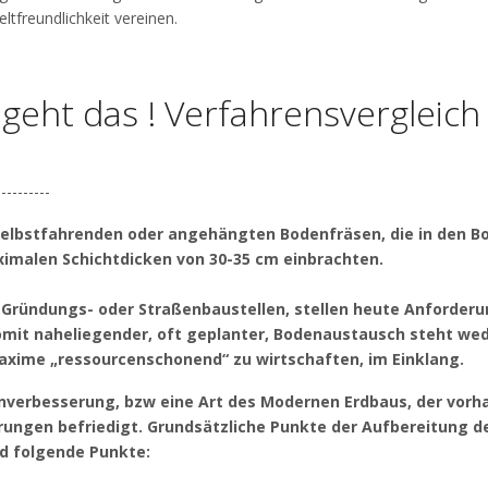
tfreundlichkeit vereinen.
geht das ! Verfahrensvergleich
--------
selbstfahrenden oder angehängten Bodenfräsen, die in den B
imalen Schichtdicken von 30-35 cm einbrachten.
 Gründungs- oder Straßenbaustellen, stellen heute Anforder
somit naheliegender, oft geplanter, Bodenaustausch steht we
axime „ressourcenschonend“ zu wirtschaften, im Einklang.
enverbesserung, bzw eine Art des Modernen Erdbaus, der vor
ungen befriedigt. Grundsätzliche Punkte der Aufbereitung d
d folgende Punkte: