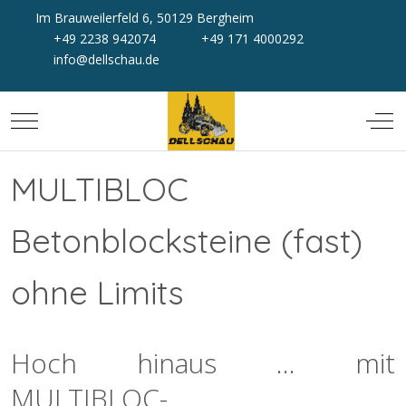
Im Brauweilerfeld 6, 50129 Bergheim
+49 2238 942074
+49 171 4000292
info@dellschau.de
Mobile Menu Toggle
Off-
MULTIBLOC
Betonblocksteine (fast)
ohne Limits
Hoch hinaus ... mit
MULTIBLOC-