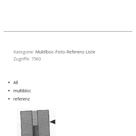
Kategorie:
Mulitlboc-Foto-Referenz-Liste
Zugriffe: 7563
Vorheriger Beitrag: MULTIBLOC Betonblocksteine und Hallenbau
Nächster Bei
Zurück
Weiter
All
multibloc
referenz