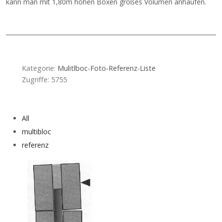
kann man mit 1,80m hohen Boxen großes Volumen anhäufen.
Kategorie:
Mulitlboc-Foto-Referenz-Liste
Zugriffe: 5755
Vorheriger Beitrag: MULTIBLOC Betonblocksteine passgenau gese
Nächster Bei
Zurück
Weiter
All
multibloc
referenz