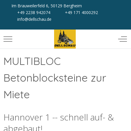
Im Brauweilerfeld 6, 50129 Bergheim
+49 2238 942074
+49 171 4000292
info@dellschau.de
Mobile Menu Toggle
Off-
MULTIBLOC
Betonblocksteine zur
Miete
Hannover 1 -- schnell auf- &
abgebaut!