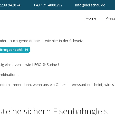
2238 942074
+49 171 4000292
info@dellschau.de
Home.
Pres
itragsanzahl: 14
ig einsetzen -- wie LEGO ® Steine !
mbinationen.
sondern immer dann, wenn uns ein Objekt interessant erscheint, wird's
eine sichern Eisenbahngleis