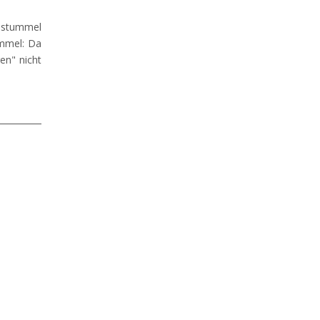
dstummel
ummel: Da
en" nicht