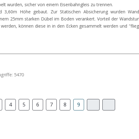
elt wurden, sicher von einem Eisenbahngleis zu trennen.
 3,60m Höhe gebaut. Zur Statischen Absicherung wurden Wan
einem 25mm starken Dübel im Boden verankert. Vorteil der Wandst
 werden, können diese in in den Ecken gesammelt werden und "flieg
griffe: 5470
4
5
6
7
8
9