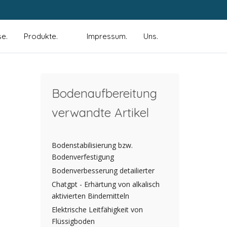
se.
Produkte.
Impressum.
Uns.
Bodenaufbereitung
verwandte Artikel
Bodenstabilisierung bzw.
Bodenverfestigung
chster Beitrag: Puzzolaneffekt
eiter
Bodenverbesserung detailierter
Chatgpt - Erhärtung von alkalisch
aktivierten Bindemitteln
Elektrische Leitfähigkeit von
Flüssigboden