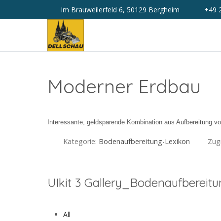
Im Brauweilerfeld 6, 50129 Bergheim
+49 
Moderner Erdbau
Interessante, geldsparende Kombination aus Aufbereitung v
Kategorie:
Bodenaufbereitung-Lexikon
Zugr
Vorheriger Beitrag: Gibt es bekannte Gebäude aus R
Zurück
UIkit 3 Gallery_Bodenaufbereit
All