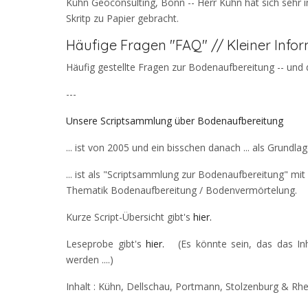
Kühn Geoconsulting, Bonn -- Herr Kühn hat sich sehr i
Skritp zu Papier gebracht.
Häufige Fragen "FAQ" // Kleiner Inf
Häufig gestellte Fragen zur Bodenaufbereitung -- und de
---
Unsere Scriptsammlung über Bodenaufbereitung
... ist von 2005 und ein bisschen danach ... als Grundl
... ist als "Scriptsammlung zur Bodenaufbereitung" mit 
Thematik Bodenaufbereitung / Bodenvermörtelung.
Kurze Script-Übersicht gibt's
hier.
Leseprobe gibt's
hier.
(Es könnte sein, das das Inh
werden ....)
Inhalt : Kühn, Dellschau, Portmann, Stolzenburg & Rhe