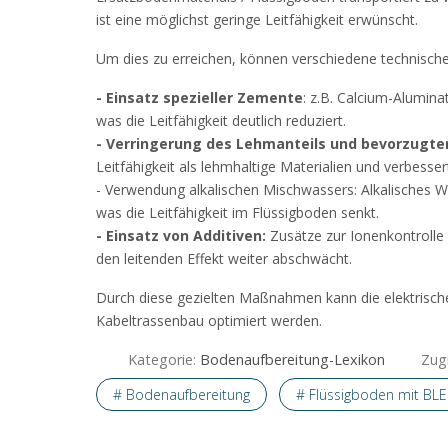
ist eine möglichst geringe Leitfähigkeit erwünscht.
Um dies zu erreichen, können verschiedene technisc
- Einsatz spezieller Zemente
: z.B. Calcium-Alumin
was die Leitfähigkeit deutlich reduziert.
- Verringerung des Lehmanteils und bevorzugter
Leitfähigkeit als lehmhaltige Materialien und verbesser
- Verwendung alkalischen Mischwassers: Alkalisches Was
was die Leitfähigkeit im Flüssigboden senkt.
- Einsatz von Additiven:
Zusätze zur Ionenkontrolle 
den leitenden Effekt weiter abschwächt.
Durch diese gezielten Maßnahmen kann die elektrische 
Kabeltrassenbau optimiert werden.
Kategorie:
Bodenaufbereitung-Lexikon
Zugr
# Bodenaufbereitung
# Flüssigboden mit BL