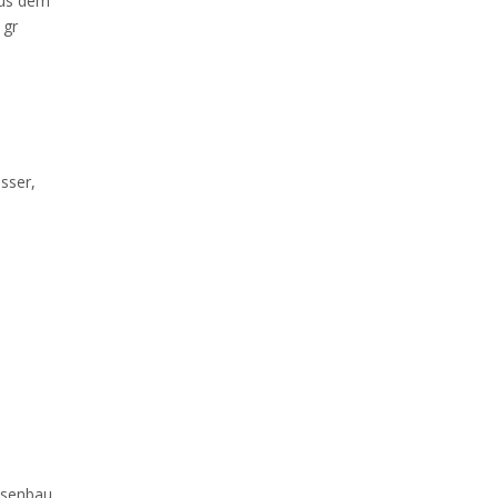
aus dem
1gr
sser,
ssenbau,