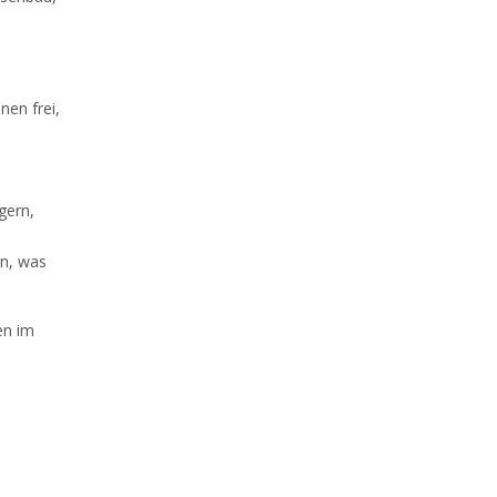
nen frei,
gern,
en, was
en im