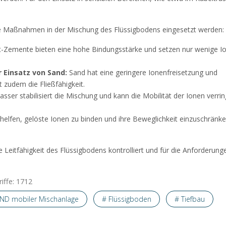
he Maßnahmen in der Mischung des Flüssigbodens eingesetzt werden:
at-Zemente bieten eine hohe Bindungsstärke und setzen nur wenige Io
 Einsatz von Sand:
Sand hat eine geringere Ionenfreisetzung und
t zudem die Fließfähigkeit.
ser stabilisiert die Mischung und kann die Mobilität der Ionen verrin
helfen, gelöste Ionen zu binden und ihre Beweglichkeit einzuschränk
Leitfähigkeit des Flüssigbodens kontrolliert und für die Anforderung
iffe: 1712
END mobiler Mischanlage
# Flüssigboden
# Tiefbau