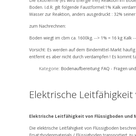
Die Exotherme (es wird Energie frei) Reaktion im Bod
Boden. I.d.R. gilt folgende Faustformel:1% Kalk verd
Wasser zur Reaktion, anders ausgedruckt : 32% seine
zum Nachrechnen:
Boden wiegt im cbm ca. 1600kg. --> 1% = 16 kg Kalk -
Vorsicht: Es werden auf dem Bindemittel-Markt häuf
entfernt es aber nicht durch verdampfen ! Es kommt tat
Kategorie:
Bodenaufbereitung FAQ - Fragen un
Elektrische Leitfähigkei
Elektrische Leitfähigkeit von Flüssigboden und
Die elektrische Leitfähigkeit von Flüssigboden beschre
Ersatzbodenmaterials / Flüssigboden transportiert zu 