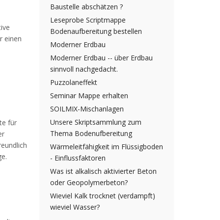
Baustelle abschätzen ?
Leseprobe Scriptmappe
tive
Bodenaufbereitung bestellen
r einen
Moderner Erdbau
Moderner Erdbau -- über Erdbau
sinnvoll nachgedacht.
Puzzolaneffekt
Seminar Mappe erhalten
SOILMIX-Mischanlagen
Unsere Skriptsammlung zum
te für
Thema Bodenufbereitung
er
reundlich
Wärmeleitfähigkeit im Flüssigboden
ge.
- Einflussfaktoren
Was ist alkalisch aktivierter Beton
oder Geopolymerbeton?
Wieviel Kalk trocknet (verdampft)
wieviel Wasser?