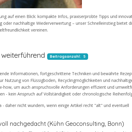
ung auf einen Blick: kompakte Infos, praxiserprobte Tipps und innova
g oder nachhaltige Wiederverwertung – unser Schnelleinstieg bietet di
tfreundlichkeit vereinen.
 weiterführend
Beitragsanzahl: 5
sende Informationen, fortgeschrittene Techniken und bewährte Rezep
zur Nutzung von Flüssigboden, Recyclingmöglichkeiten und nachhaltig
ow-how, um auch anspruchsvolle Anforderungen effizient und umweltf
en - kein Anspruch auf Vollständigkeit oder chronologische Reihenfol
 daher nicht wundern, wenn einige Artikel recht "alt" und eventuell
voll nachgedacht (Kühn Geoconsulting, Bonn)