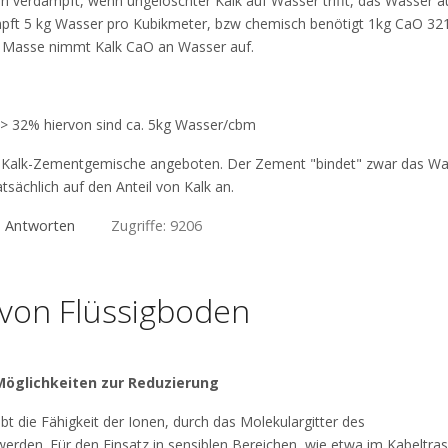
en verdampft, wenn ungeloschter Kalk auf Wasser trifft, das Wasser 
ampft 5 kg Wasser pro Kubikmeter, bzw chemisch benötigt 1kg CaO 32
r Masse nimmt Kalk CaO an Wasser auf.
-> 32% hiervon sind ca. 5kg Wasser/cbm
ig Kalk-Zementgemische angeboten. Der Zement "bindet" zwar das Wa
sächlich auf den Anteil von Kalk an.
d Antworten
Zugriffe: 9206
t von Flüssigboden
 Möglichkeiten zur Reduzierung
ibt die Fähigkeit der Ionen, durch das Molekulargitter des
werden. Für den Einsatz in sensiblen Bereichen, wie etwa im Kabeltra